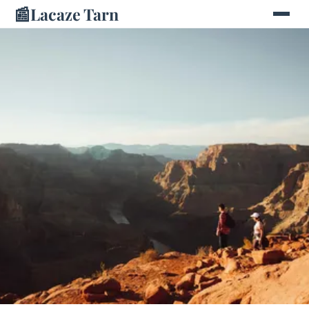
📰
Lacaze Tarn